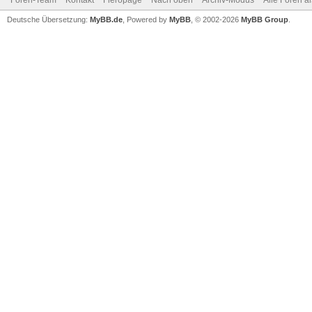
Foren-Team
Kontakt
Fieropage
Nach oben
Archiv-Modus
Alle Foren a
Deutsche Übersetzung:
MyBB.de
, Powered by
MyBB
, © 2002-2026
MyBB Group
.