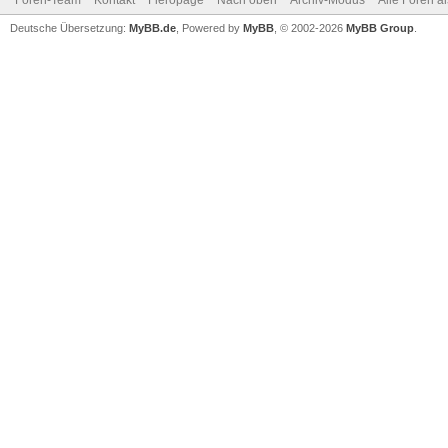
Foren-Team
Kontakt
Fieropage
Nach oben
Archiv-Modus
Alle Foren a
Deutsche Übersetzung:
MyBB.de
, Powered by
MyBB
, © 2002-2026
MyBB Group
.