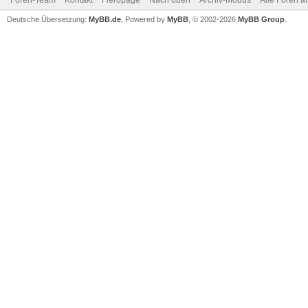
Foren-Team
Kontakt
Fieropage
Nach oben
Archiv-Modus
Alle Foren a
Deutsche Übersetzung:
MyBB.de
, Powered by
MyBB
, © 2002-2026
MyBB Group
.