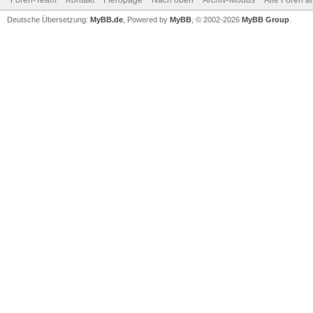
Foren-Team
Kontakt
Fieropage
Nach oben
Archiv-Modus
Alle Foren a
Deutsche Übersetzung:
MyBB.de
, Powered by
MyBB
, © 2002-2026
MyBB Group
.