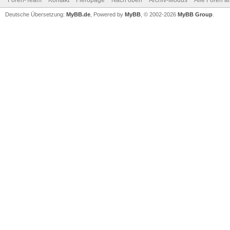
Foren-Team
Kontakt
Fieropage
Nach oben
Archiv-Modus
Alle Foren a
Deutsche Übersetzung:
MyBB.de
, Powered by
MyBB
, © 2002-2026
MyBB Group
.