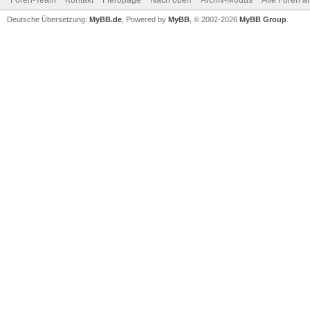
Foren-Team
Kontakt
Fieropage
Nach oben
Archiv-Modus
Alle Foren a
Deutsche Übersetzung:
MyBB.de
, Powered by
MyBB
, © 2002-2026
MyBB Group
.