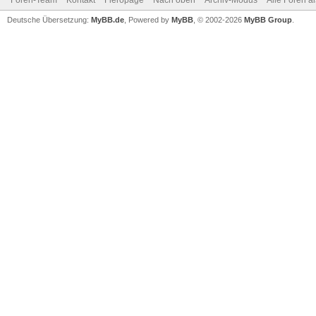
Foren-Team
Kontakt
Fieropage
Nach oben
Archiv-Modus
Alle Foren a
Deutsche Übersetzung:
MyBB.de
, Powered by
MyBB
, © 2002-2026
MyBB Group
.