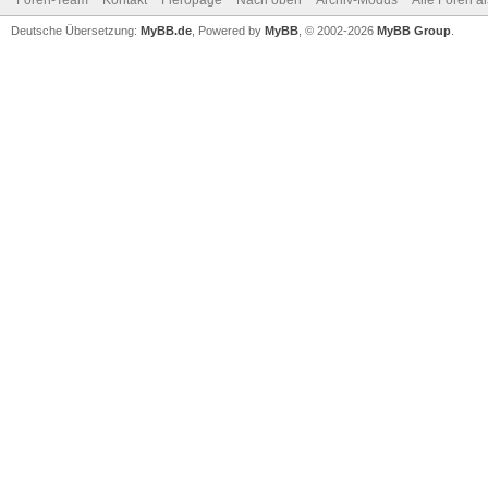
Foren-Team
Kontakt
Fieropage
Nach oben
Archiv-Modus
Alle Foren a
Deutsche Übersetzung:
MyBB.de
, Powered by
MyBB
, © 2002-2026
MyBB Group
.