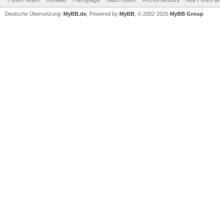
Foren-Team
Kontakt
Fieropage
Nach oben
Archiv-Modus
Alle Foren a
Deutsche Übersetzung:
MyBB.de
, Powered by
MyBB
, © 2002-2026
MyBB Group
.