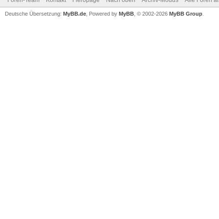
Foren-Team
Kontakt
Fieropage
Nach oben
Archiv-Modus
Alle Foren a
Deutsche Übersetzung:
MyBB.de
, Powered by
MyBB
, © 2002-2026
MyBB Group
.